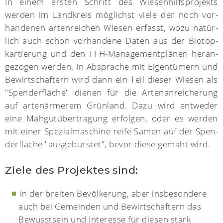
In einem ersten Schritt des Wiesen­hilfs­projekts
werden im Land­kreis mög­lichst viele der noch vor­
han­de­nen arten­reichen Wiesen erfasst, wozu natür­
lich auch schon vor­han­dene Daten aus der Biotop­
kar­tierung und den FFH-Manage­ment­plänen heran­
ge­zogen werden. In Absprache mit Eigen­tümern und
Bewirt­schaf­tern wird dann ein Teil dieser Wiesen als
"Spender­fläche" dienen für die Arten­an­reiche­rung
auf artenärme­rem Grün­land. Dazu wird entweder
eine Mäh­gut­über­tra­gung erfol­gen, oder es werden
mit einer Spezial­maschine reife Samen auf der Spen­
der­fläche "aus­gebürstet", bevor diese gemäht wird.
Ziele des Projektes sind:
in der breiten Bevölkerung, aber insbe­son­dere
auch bei Gemein­den und Bewirt­schaf­tern das
Bewusst­sein und Inter­esse für diesen stark