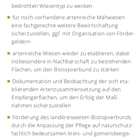
bedrohten Wiesen­typ zu wecken
für noch vorhandene arten­reiche Mäh­wiesen
eine fach­ge­rechte weitere Bewirt­schaf­tung
sicher­zu­stellen, ggf. mit Organi­sation von Förder­
geldern
artenreiche Wiesen wieder zu etablieren, dabei
ins­be­son­dere in Nach­bar­schaft zu beste­henden
Flächen, um den Biotop­ver­bund zu stärken
Dokumentation und Beob­achtung der sich eta­
blie­ren­den Arten­zu­sam­men­setzung auf den
Empfänger­flächen, um den Erfolg der Maß­
nahmen sicher­zu­stellen
Förderung des land­kreis­weiten Biotop­ver­bunds
durch die Anpas­sung der Pflege auf natur­schutz­
fach­lich be­deut­samen kreis- und gemein­de­eige­