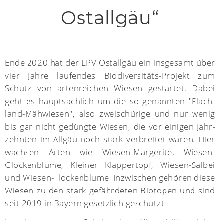
Ostallgäu“
Ende 2020 hat der LPV Ostallgäu ein insge­samt über
vier Jahre laufen­des Bio­diver­sitäts-Projekt zum
Schutz von arten­reichen Wiesen gestartet. Dabei
geht es haupt­sächlich um die so genannten "Flach­
land-Mäh­wiesen", also zwei­schürige und nur wenig
bis gar nicht gedüngte Wiesen, die vor einigen Jahr­
zehn­ten im Allgäu noch stark ver­breitet waren. Hier
wachsen Arten wie Wiesen-Margerite, Wiesen-
Glocken­blume, Kleiner Klapper­topf, Wiesen-Salbei
und Wiesen-Flocken­blume. Inzwischen gehören diese
Wiesen zu den stark gefähr­deten Bio­topen und sind
seit 2019 in Bayern gesetz­lich geschützt.