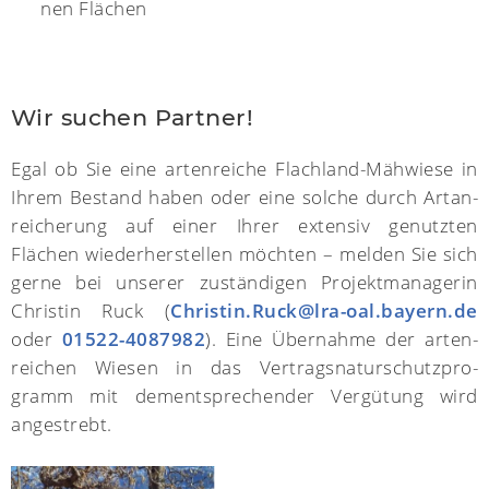
nen Flächen
Wir suchen Partner!
Egal ob Sie eine artenreiche Flach­land-Mäh­wiese in
Ihrem Bestand haben oder eine solche durch Art­an­
rei­che­rung auf einer Ihrer extensiv genutzten
Flächen wieder­her­stellen möchten – melden Sie sich
gerne bei unserer zustän­digen Projekt­mana­gerin
Christin Ruck (
Christin.Ruck@lra-oal.bayern.de
oder
01522-4087982
). Eine Über­nahme der arten­
reichen Wiesen in das Vertrags­natur­schutz­pro­
gramm mit dem­ent­spre­chen­der Ver­gü­tung wird
angestrebt.